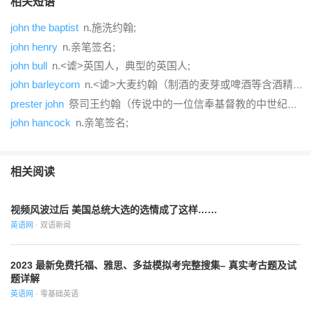
相关短语
john the baptist
n.施洗约翰;
john henry
n.亲笔签名;
john bull
n.<谑>英国人，典型的英国人;
john barleycorn
n.<谑>大麦约翰（制酒的麦芽或啤酒等含酒精饮料的拟人化名称）;
prester john
祭司王约翰（传说中的一位信奉基督教的中世纪国王兼祭司）;
john hancock
n.亲笔签名;
相关阅读
视频风波过后 美国总统大选的选情成了这样……
英语网
· 双语新闻
2023 最新免费托福、雅思、多益模拟考完整搜集– 真实考古题及试
题详解
英语网
· 零基础英语