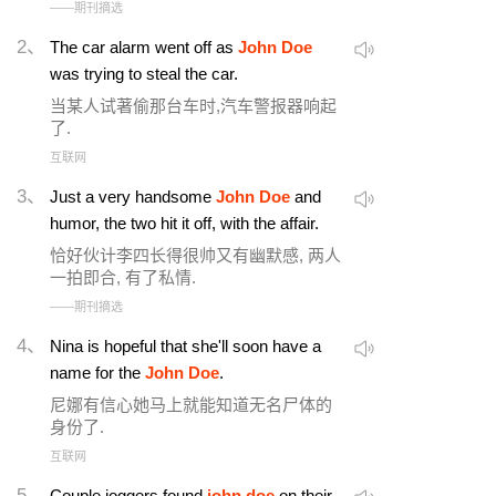
——期刊摘选
2、
The car alarm went off as
John Doe
was trying to steal the car.
当某人试著偷那台车时,汽车警报器响起
了.
互联网
3、
Just a very handsome
John Doe
and
humor, the two hit it off, with the affair.
恰好伙计李四长得很帅又有幽默感, 两人
一拍即合, 有了私情.
——期刊摘选
4、
Nina is hopeful that she'll soon have a
name for the
John Doe
.
尼娜有信心她马上就能知道无名尸体的
身份了.
互联网
5、
Couple joggers found
john doe
on their