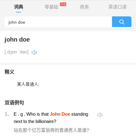
词典
零基础
商务
英语口语
john doe
[ˌdʒɒn ˈdəʊ]
释义
某人普通人;
双语例句
1、
E . g . Who is that
John Doe
standing
next to the billionaire?
站在那个亿万富翁旁的普通男人是谁?