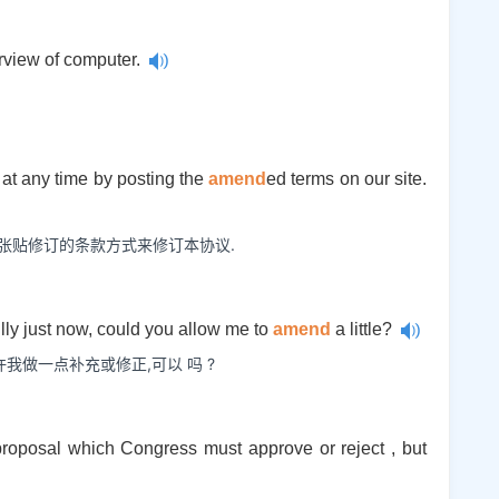
rview of computer.
at any time by posting the
amend
ed terms on our site.
张贴修订的条款方式来修订本协议.
lly just now, could you allow me to
amend
a little?
我做一点补充或修正,可以 吗 ?
roposal which Congress must approve or reject , but