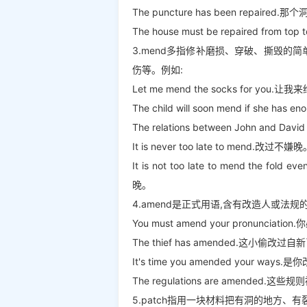
The puncture has been repaired
The house must be repaired fro
3.mend多指修补磨损、穿破、撕毁的
伤等。例如:
Let me mend the socks for you
The child will soon mend if s
The relations between John and
It is never too late to mend.改过不嫌
It is not too late to mend the fold
晚。
4.amend是正式用语,含有改造人或法
You must amend your pronuncia
The thief has amended.这小偷改过自
It's time you amended your wa
The regulations are amended.这
5.patch指用一块材料把有洞的地方、