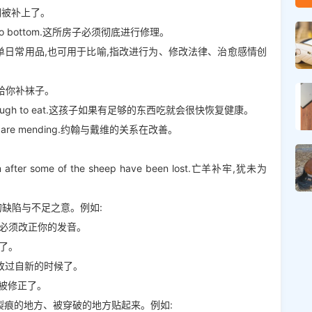
.那个洞被补上了。
m top to bottom.这所房子必须彻底进行修理。
简单日常用品,也可用于比喻,指改进行为、修改法律、治愈感情创
.让我来给你补袜子。
he has enough to eat.这孩子如果有足够的东西吃就会很快恢复健康。
 David are mending.约翰与戴维的关系在改善。
晚。
 even after some of the sheep have been lost.亡羊补牢,犹未为
规的缺陷与不足之意。例如:
tion.你必须改正你的发音。
新了。
ys.是你改过自新的时候了。
些规则被修正了。
有裂痕的地方、被穿破的地方贴起来。例如: