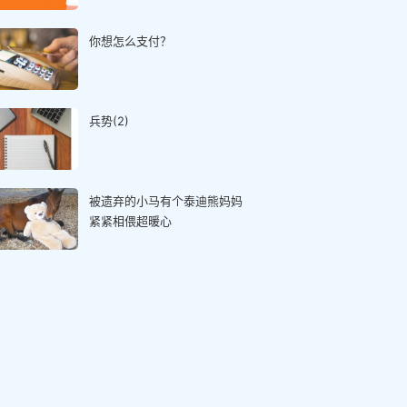
你想怎么支付？
兵势(2)
被遗弃的小马有个泰迪熊妈妈
紧紧相偎超暖心