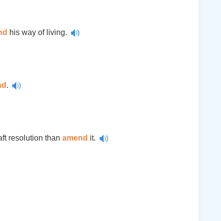
nd
his way of living.
nd
.
ft resolution than
amend
it.