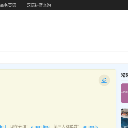
商务英语
汉语拼音查询
精
ded
现在分词：
amending
第三人称单数：
amends