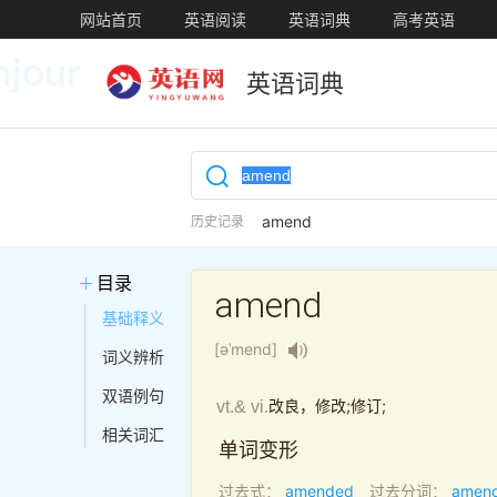
网站首页
英语阅读
英语词典
高考英语
英语词典
amend
历史记录
目录
amend
基础释义
[əˈmend]
词义辨析
双语例句
改良，修改;修订;
vt.& vi.
相关词汇
单词变形
过去式：
amended
过去分词：
amen