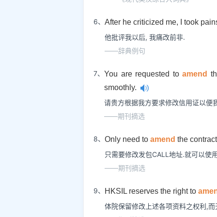
6、
After he criticized me, I took pain
他批评我以后, 我痛改前非.
——辞典例句
7、
You are requested to
amend
th
smoothly.
请贵方根据我方要求修改信用证以便我
——期刊摘选
8、
Only need to
amend
the contrac
只需要修改发包CALL地址.就可以使用
——期刊摘选
9、
HKSIL reserves the right to
ame
体院保留修改上述各项资料之权利,而