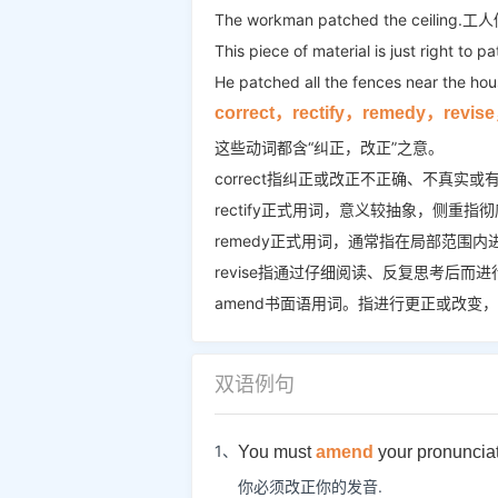
The workman patched the ceili
This piece of material is just ri
He patched all the fences nea
correct，rectify，remedy，revi
这些动词都含“纠正，改正”之意。
correct指纠正或改正不正确、不真实
rectify正式用词，意义较抽象，侧重
remedy正式用词，通常指在局部范围
revise指通过仔细阅读、反复思考后
amend书面语用词。指进行更正或改变
双语例句
1、
You must
amend
your pronunciat
你必须改正你的发音.