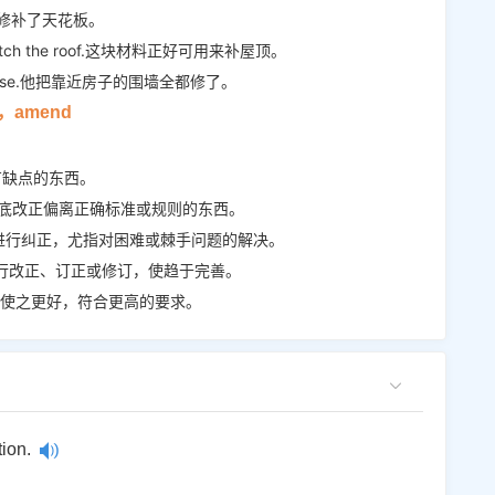
ng.工人修补了天花板。
ght to patch the roof.这块材料正好可用来补屋顶。
r the house.他把靠近房子的围墙全都修了。
se，amend
或有缺点的东西。
指彻底改正偏离正确标准或规则的东西。
内进行纠正，尤指对困难或棘手问题的解决。
而进行改正、订正或修订，使趋于完善。
，使之更好，符合更高的要求。
ion.