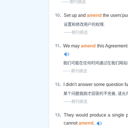
——期刊摘选
10、
Set up and
amend
the users'pu
设置和修改用户的权限.
——期刊摘选
11、
We may
amend
this Agreement 
我们可能在任何时间通过在我们网站
——期刊摘选
12、
I didn't answer some question fu
某个问题我刚才回答的不完善, 请允许
——期刊摘选
13、
They would produce a single p
cannot
amend
.