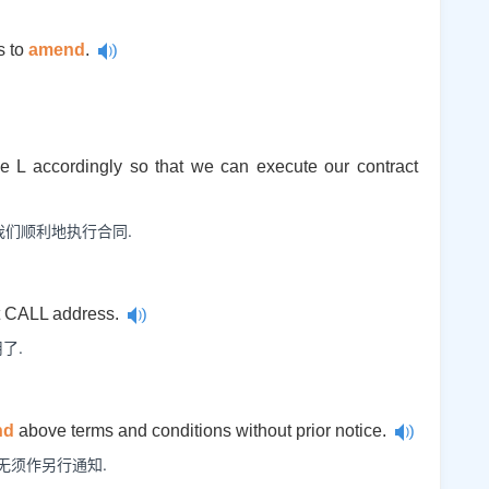
s to
amend
.
e L accordingly so that we can execute our contract
们顺利地执行合同.
t CALL address.
了.
nd
above terms and conditions without prior notice.
无须作另行通知.