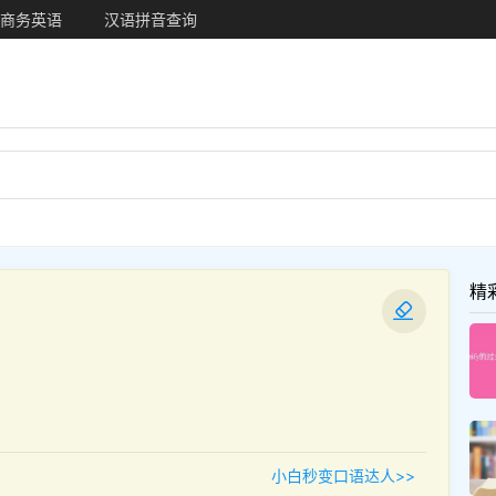
商务英语
汉语拼音查询
精
小白秒变口语达人>>