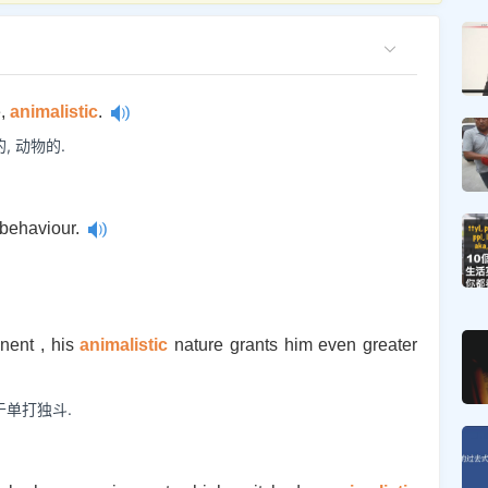
e,
animalistic
.
, 动物的.
behaviour.
ent , his
animalistic
nature grants him even greater
单打独斗.