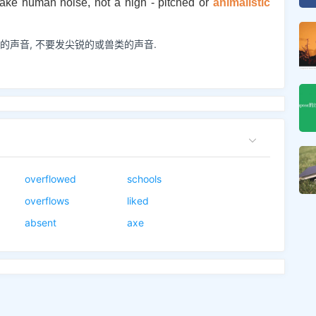
 make human noise, not a high - pitched or
animalistic
的声音, 不要发尖锐的或兽类的声音.
overflowed
schools
overflows
liked
absent
axe