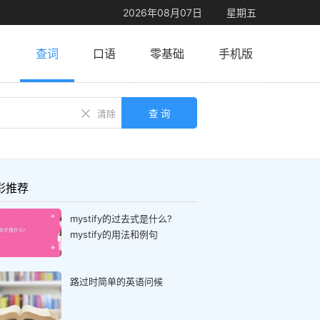
2026年08月07日
星期五
查词
口语
零基础
手机版
查 询
清除
彩推荐
mystify的过去式是什么?
mystify的用法和例句
路过时简单的英语问候