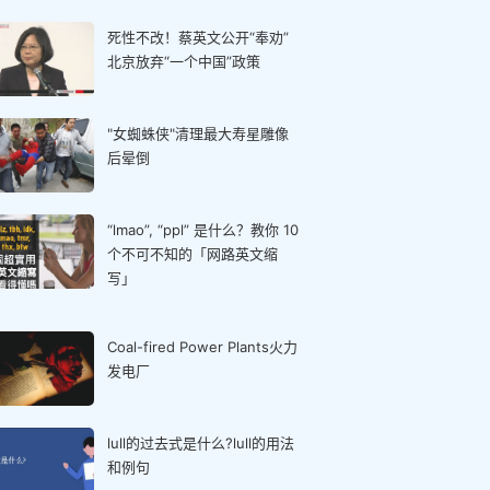
死性不改！蔡英文公开“奉劝”
北京放弃“一个中国”政策
"女蜘蛛侠"清理最大寿星雕像
后晕倒
“lmao”, “ppl” 是什么？教你 10
个不可不知的「网路英文缩
写」
Coal-fired Power Plants火力
发电厂
lull的过去式是什么?lull的用法
和例句