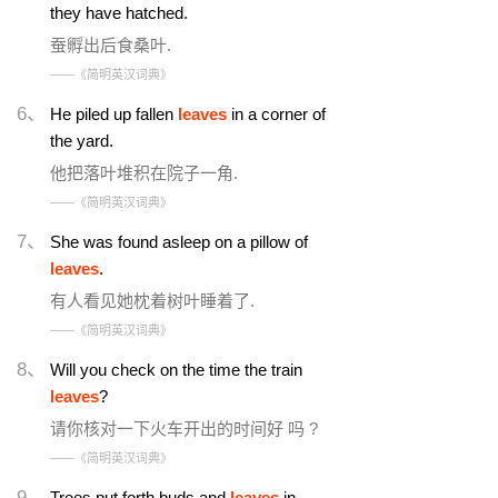
they have hatched.
蚕孵出后食桑叶.
——《简明英汉词典》
6、
He piled up fallen
leaves
in a corner of
the yard.
他把落叶堆积在院子一角.
——《简明英汉词典》
7、
She was found asleep on a pillow of
leaves
.
有人看见她枕着树叶睡着了.
——《简明英汉词典》
8、
Will you check on the time the train
leaves
?
请你核对一下火车开出的时间好 吗 ?
——《简明英汉词典》
9、
Trees put forth buds and
leaves
in