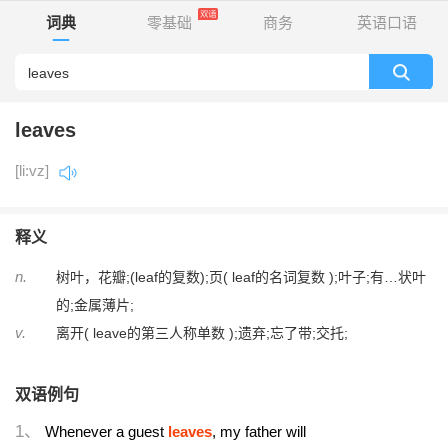
词典
零基础
商务
英语口语
leaves
[li:vz]
释义
n.
树叶，花瓣;(leaf的复数);页( leaf的名词复数 );叶子;有…状叶
的;金属薄片;
v.
离开( leave的第三人称单数 );遗弃;忘了带;交托;
双语例句
1、
Whenever a guest
leaves
, my father will