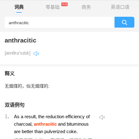
词典
零基础
商务
英语口语
anthracitic
[ænθrə'sɪtɪk]
释义
无烟煤的，似无烟煤的;
双语例句
1、
As a result, the reduction efficiency of
charcoal,
anthracitic
and bituminous
are better than pulverized coke.