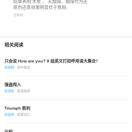
结果表明:木炭 、 无烟煤、烟煤作为还
原剂还原效果明显优于焦粉.
互联网
相关阅读
只会说 How are you? 8 组英文打招呼用语大集合！
英语网
· 高中英语
强盗闯入
英语网
· 英语阅读
Triumph 胜利
英语网
· 英语词汇
比较