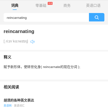
词典
零基础
商务
英语口语
reincarnating
[ˌri:ɪnˈkɑ:neɪtɪŋ]
释义
赋予新形体，使转世化身( reincarnate的现在分词 );
相关阅读
胡须的各种英文表达
英语网
· 英语词汇