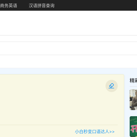
商务英语
汉语拼音查询
精
小白秒变口语达人>>