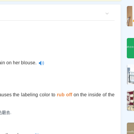
ain on her blouse.
auses the labeling color to
rub off
on the inside of the
磨去.