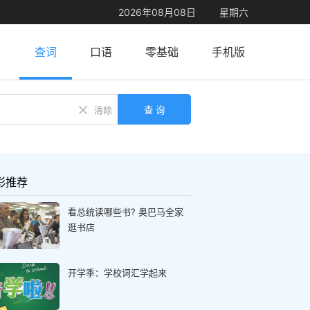
2026年08月08日
星期六
查词
口语
零基础
手机版
查 询
清除
彩推荐
看总统读哪些书? 奥巴马全家
逛书店
开学季：学校词汇学起来