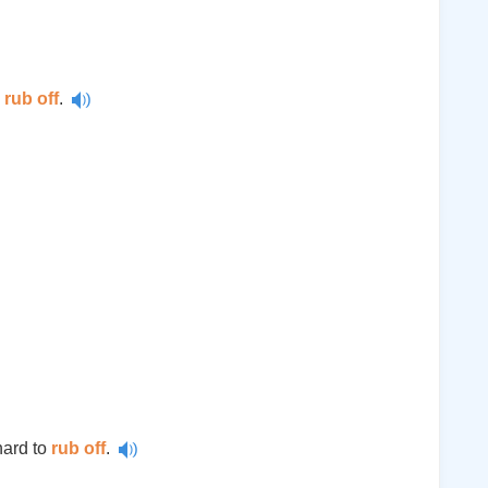
l
rub off
.
hard to
rub off
.