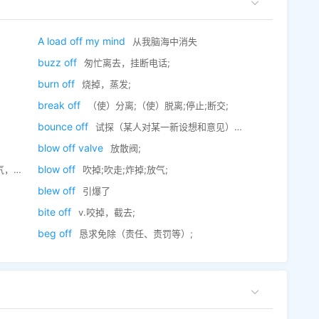
A load off my mind
从我脑海中消失
buzz off
匆忙离去，挂断电话;
burn off
烧掉，蒸发;
break off
（使）分离;（使）脱离;停止;断交;
bounce off
试探（某人对某一新设想和意见），大发议论;
blow off valve
放散阀;
blow off
精力;
吹掉;吹走;炸掉;放气;
blew off
引爆了
bite off
v.咬掉，截去;
beg off
恳求免除（责任、责罚等）;