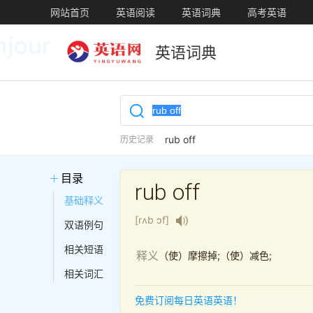
网站首页
英语阅读
英语词典
高考英语
英语词典
rub off
历史记录
目录
rub off
基础释义
[rʌb ɔf]
双语例句
相关短语
（使）摩擦掉;（使）减色;
释义
相关词汇
免费订阅每日英语英语！