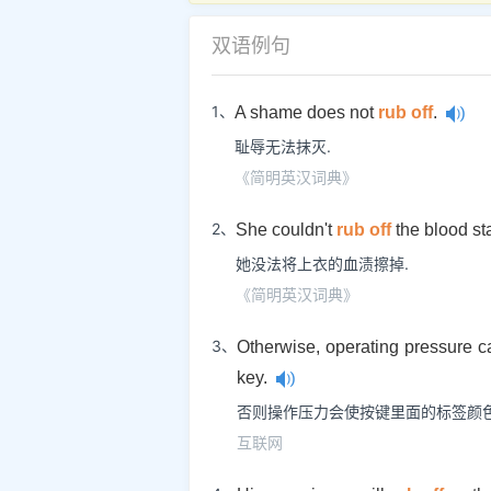
双语例句
1、
A shame does not
rub off
.
耻辱无法抹灭.
《简明英汉词典》
2、
She couldn't
rub off
the blood st
她没法将上衣的血渍擦掉.
《简明英汉词典》
3、
Otherwise, operating pressure c
key.
否则操作压力会使按键里面的标签颜色
互联网