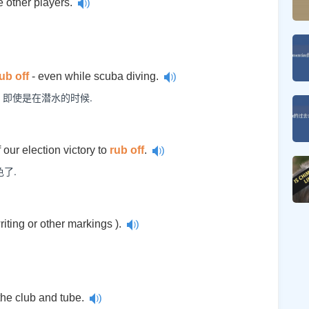
 other players.
ub off
- even while scuba diving.
 即使是在潜水的时候.
f our election victory to
rub off
.
了.
writing or other markings ).
the club and tube.