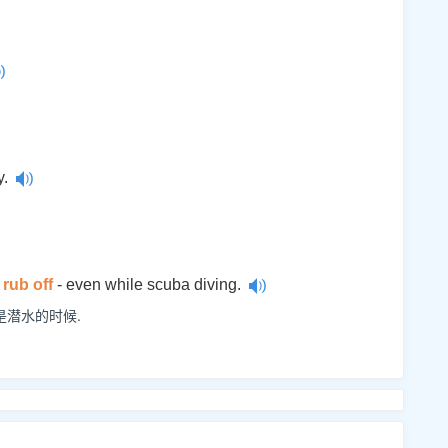
y.
r
rub off
- even while scuba diving.
是潜水的时候.