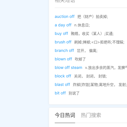
相关短语
auction off
把（财产）拍卖掉;
a day off
n.休息日;
buy off
贿赂，收买（某人）;买通;
brush off
刷掉;掸掉;<口>拒绝听;不理睬;
branch off
岔开， 偏离;
blown off
吹掉了
blow off steam
v.放出多余的蒸汽，发脾气，花掉多余的
block off
关闭， 封闭， 封锁;
blast off
炸掉[炸毁]某物;离地升空， 发射;
bit off
别说了
今日热词
热门搜索