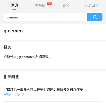
词典
零基础
商务
英语口语
gleemen
释义
吟游诗人( gleeman的名词复数 );
相关阅读
【取环后一般多久可以怀孕】取环后最快多久可以怀孕
英语网
· 日常口语