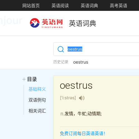
网站首页
英语阅读
英语词典
高考英语
英语词典
oestrus
历史记录
目录
oestrus
基础释义
['i:strəs]
双语例句
相关词汇
发情，牛虻;动情期;
n.
免费订阅每日英语英语！