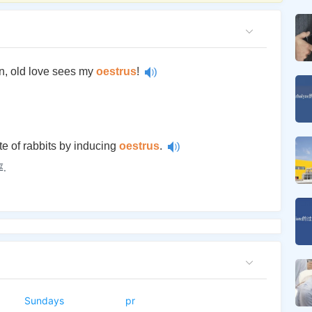
n, old love sees my
oestrus
!
te of rabbits by inducing
oestrus
.
.
Sundays
pr