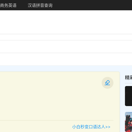
商务英语
汉语拼音查询
精
小白秒变口语达人>>