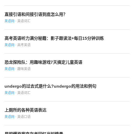
直接引语和间接引语到底怎么用？
英语网
· 英语词汇
高考英语听力满分秘籍：影子跟读法+每日15分钟训练
英语网
· 高考英语
恐龙探险队：用趣味游戏7天搞定儿童英语
英语网
· 趣味英语
undergo的过去式是什么?undergo的用法和例句
英语网
· 英语词汇
上厕所的各种英语表达
英语网
· 英语口语
昆明爆恐案幸存者回忆当时情景