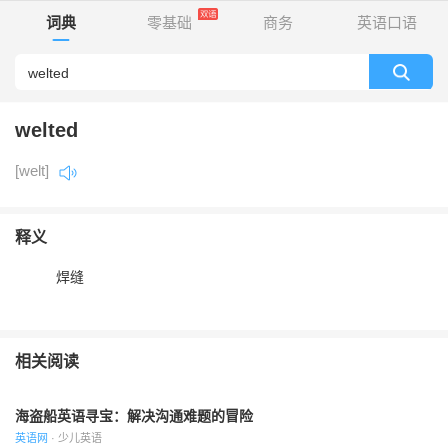
词典
零基础
商务
英语口语
welted
[welt]
释义
焊缝
相关阅读
海盗船英语寻宝：解决沟通难题的冒险
英语网
· 少儿英语